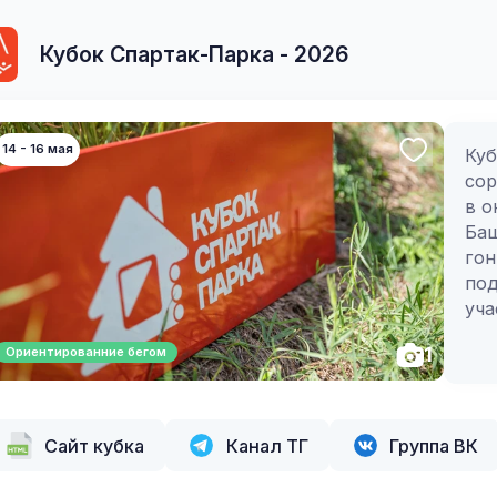
Кубок Спартак-Парка - 2026
14 - 16 мая
Куб
сор
в о
Баш
гон
под
уча
из 
1
Ориентированние бегом
но 
Пер
рег
наг
Сайт кубка
Канал ТГ
Группа ВК
диз
сор