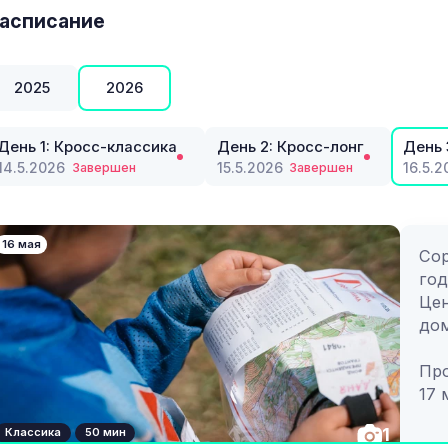
орг
асписание
кар
кар
2025
2026
Доб
День 1: Кросс-классика
День 2: Кросс-лонг
День 
14.5.2026
15.5.2026
16.5.2
Завершен
Завершен
16 мая
Сор
год
Цен
дом
Про
17 
Сп
1
Классика
50 мин
11.