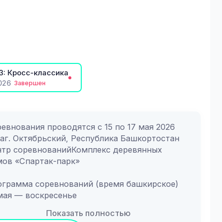
анизация, интересные дистанции, а также 
ты, отрисованные профессиональными 
тографами.
ро пожаловать на Кубок Спар
3: Кросс-классика
026
Завершен
евнования проводятся с 15 по 17 мая 2026 
аг. Октябрьский, Республика Башкортостан
тр соревнованийКомплекс деревянных 
ов «Спартак-парк»
грамма соревнований (время башкирское)
мая — воскресенье
артак-парк (ОБНОВЛЕННАЯ)
Показать полностью
00 - кросс-классика (50-60 мин)