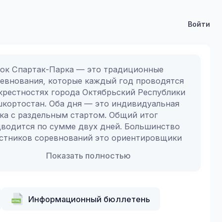
Войти
ок Спартак-Парка — это традиционные 
евнования, которые каждый год проводятся 
крестностях города Октябрьский Республики 
кортостан. Оба дня — это индивидуальная 
ка с раздельным стартом. Общий итог 
водится по сумме двух дней. Большинство 
стников соревнований это ориентировщики 
Уфы, Стерлитамака, Бирска и Октябрьского, 
Показать полностью
периодически на старт выходят ребята из 
ми, Самары, Тольятти и других близлежащих 
ионов. Победители и призеры соревнований 
раждаются медалями с уникальным 
Информационный бюллетень
айном. Отличительной особенностью 
евнований является качественная 