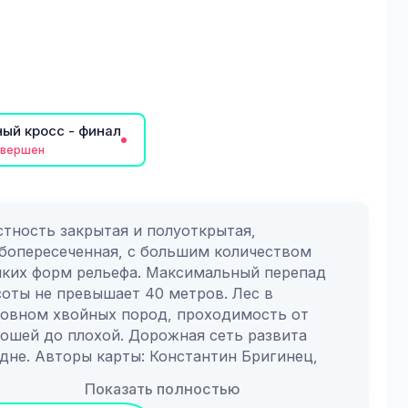
ый кросс - финал
авершен
тность закрытая и полуоткрытая, 
бопересеченная, с большим количеством 
ких форм рельефа. Максимальный перепад 
оты не превышает 40 метров. Лес в 
овном хвойных пород, проходимость от 
ошей до плохой. Дорожная сеть развита 
дне. Авторы карты: Константин Бригинец, 
гей Васильев, Сергей Воробей. Используется 
Показать полностью
рвые. Карты формата А4, ламинированы. 