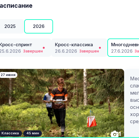
асписание
2025
2026
Кросс-спринт
Кросс-классика
Многодневн
25.6.2026
26.6.2026
27.6.2026
Завершен
Завершен
З
27 июня
Мес
сла
мел
выс
осн
хор
сре
Сер
1
Классика
45 мин
впе