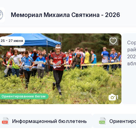
Мемориал Михаила Святкина - 2026
25 - 27 июня
Сор
рай
202
вбл
1
Ориентированние бегом
Информационный бюллетень
Ориентиро