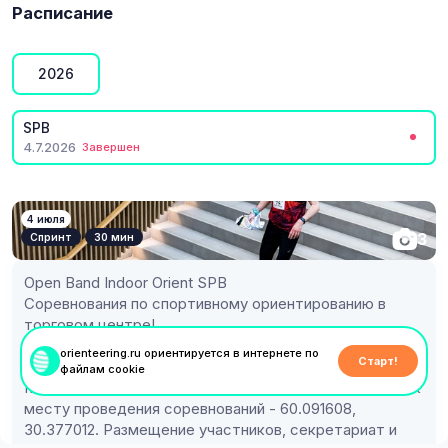
Расписание
2026
SPB
4.7.2026
Завершен
4 июля
3
Спринт
30 мин
Open Band Indoor Orient SPB
Соревнования по спортивному ориентированию в 
торговом центре!
orienteering.ru ориентируется в интернете по
Старт!
Соревнования состоятся 5 июля на территории ТЦ 
файлам cookie
МЕГА Парнас. Координаты входной группы, ведущей к 
месту проведения соревнований - 60.091608, 
30.377012. Размещение участников, секретариат и 