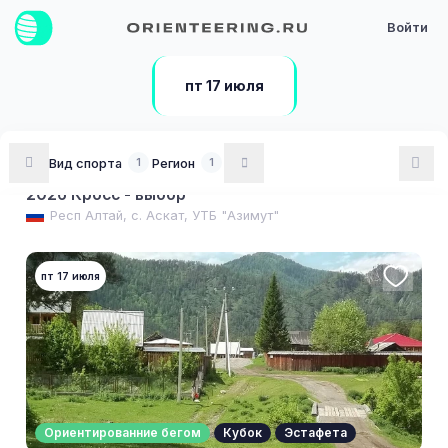
Войти
пт 17 июля
Ориентированние бегом
Кубок
Выбор
Вид спорта
Регион
1
1
Первенство России (кроссовые дисциплины)
2026 Кросс - выбор
Респ Алтай, с. Аскат, УТБ "Азимут"
пт 17 июля
Ориентированние бегом
Кубок
Эстафета