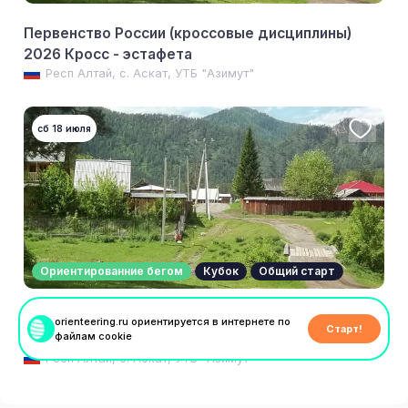
Первенство России (кроссовые дисциплины)
2026 Кросс - эстафета
Респ Алтай, с. Аскат, УТБ "Азимут"
сб 18 июля
Ориентированние бегом
Кубок
Общий старт
Первенство России (кроссовые дисциплины)
orienteering.ru ориентируется в интернете по
Старт!
файлам cookie
2026 Кросс - лонг (общий старт)
Респ Алтай, с. Аскат, УТБ "Азимут"