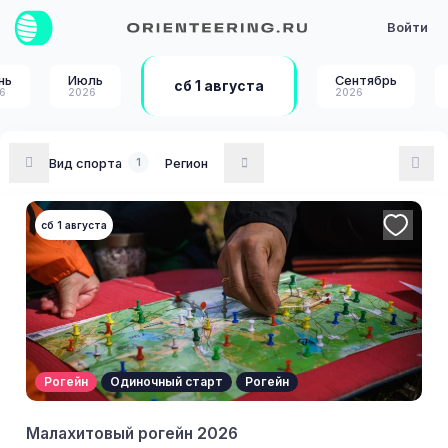
Войти
нь
Июль
Сентябрь
сб 1 августа
Рогейн
Одиночный старт
Рогейн
6
2026
2026
Монча-Рейс 2026
Вид спорта
Регион
1
Мурманская обл, г.Мончегорск
сб 1 августа
Рогейн
Одиночный старт
Рогейн
Малахитовый рогейн 2026