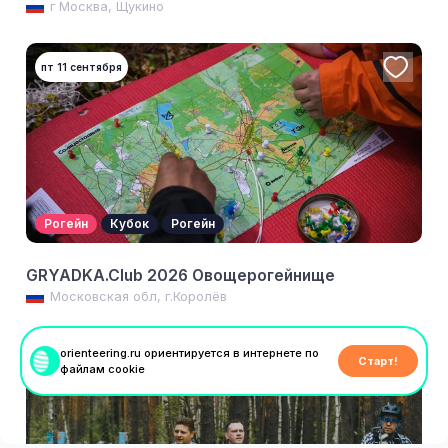
г Москва, Щукино
пт 11 сентября
Рогейн
Кубок
Рогейн
GRYADKA.Club 2026 Овощерогейнище
Московская обл, г.Королёв
orienteering.ru ориентируется в интернете по
пт 11 сентября
Старт!
файлам cookie