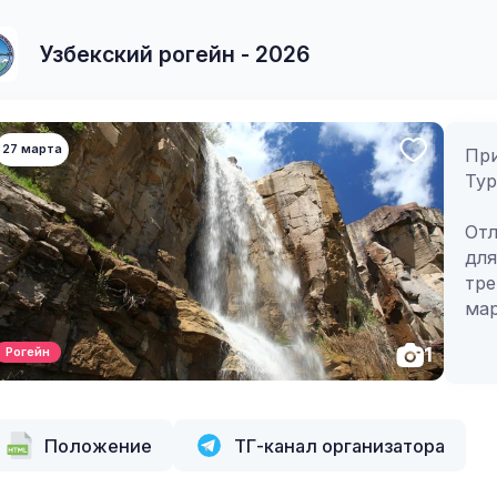
Узбекский рогейн - 2026
27 марта
При
Тур
Отл
для
тре
мар
мес
1
Рогейн
тел
пун
вес
фин
Положение
ТГ-канал организатора
Наш