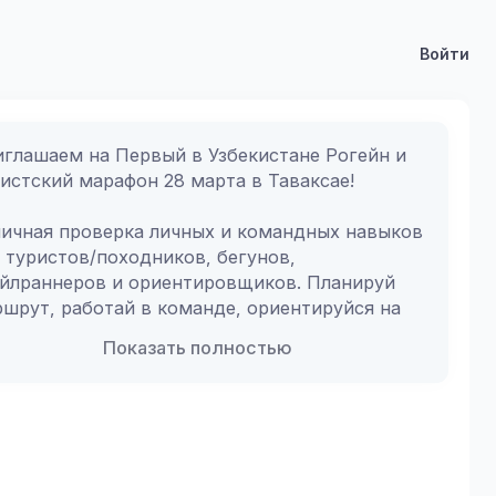
Войти
глашаем на Первый в Узбекистане Рогейн и 
истский марафон 28 марта в Таваксае!
ичная проверка личных и командных навыков 
 туристов/походников, бегунов, 
йлраннеров и ориентировщиков. Планируй 
шрут, работай в команде, ориентируйся на 
тности с помощью карты и GPS навигатора в 
Показать полностью
ефоне, находите спрятанные контрольные 
кты, фотографируйтесь и наслаждайтесь 
енней природой Таваксая, успейте 
ишировать в отведённое время и победить!
и дистанции: