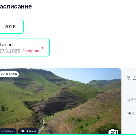
Рог
асписание
RUN
KID
род
2026
OPE
от
1 этап
27.3.2026
Завершен
Соб
27 марта
3.
			- Дистанция выб
цен
			- Контрольное вре
час
			- Побеждает к
наи
1
Рогейн
360 мин
ма