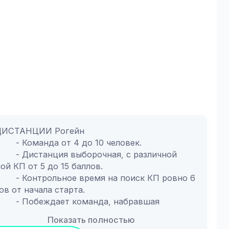
ейн - 6 часов поиска
 - Беговая дистанция до 16 км
S - Короткая прогулочная дистанция детей и 
ителей
N - Открытая дистанция для новичков и 
дыхающих.
ирай команду из свои
 ДИСТАНЦИИ Рогейн
			- Команда от 4 до 10 человек.
орочная, с различной 
ой КП от 5 до 15 баллов.
мя на поиск КП ровно 6 
ов от начала старта.
оманда, набравшая 
большее количество баллов.Туристский 
Показать полностью
рафон. Дистанция RUN